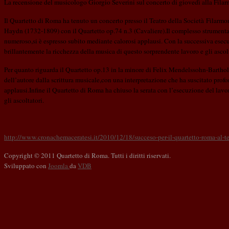
La recensione del musicologo Giorgio Severini sul concerto di giovedì alla Fila
Il Quartetto di Roma ha tenuto un concerto presso il Teatro della Società Filarm
Haydn (1732-1809) con il Quartetto op.74 n.3 (Cavaliere).Il complesso strumental
numeroso,si è espresso subito mediante calorosi applausi. Con la successiva esec
brillantemente la ricchezza della musica di questo sorprendente lavoro e gli asco
Per quanto riguarda il Quartetto op.13 in la minore di Felix Mendelssohn-Barthol
dell’autore dalla scrittura musicale,con una interpretazione che ha suscitato prof
applausi.Infine il Quartetto di Roma ha chiuso la serata con l’esecuzione del lavo
gli ascoltatori.
http://www.cronachemaceratesi.it/2010/12/18/succeso-per-il-quartetto-roma-al-te
Copyright © 2011 Quartetto di Roma. Tutti i diritti riservati.
Sviluppato con
Joomla
da
VDB