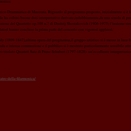
rmonica:
onico-Drammatica di Macerata. Riguardo al programma proposto, inizialmente si è fa
e ha esibito buone doti interpretative derivate,indubbiamente,da una scuola di pre
uzione del Quartetto op.108 n.7 di Dmitrij Shostakovich (1906-1975) l’insieme stru
ltatori hanno concluso la prima parte del concerto con vigorosi applausi.
dy (1809-1847),ultima opera del programma,il gruppo artistico si è messo in luce f
onda e intensa commozione e il pubblico si è mostrato particolarmente sensibile attr
ro titolato Quartett Satz di Franz Schubert (1797-1828): un’eccellente interpretazio
atro-della-filarmonica/