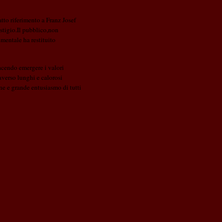
tto riferimento a Franz Josef
stigio.Il pubblico,non
mentale ha restituito
acendo emergere i valori
averso lunghi e calorosi
ne e grande entusiasmo di tutti